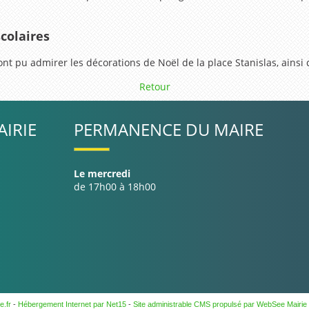
colaires
s ont pu admirer les décorations de Noël de la place Stanislas, ainsi
Retour
IRIE
PERMANENCE DU MAIRE
Le mercredi
de 17h00 à 18h00
e.fr
-
Hébergement Internet par Net15
-
Site administrable CMS propulsé par WebSee Mairie