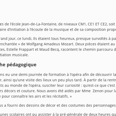
es de l’école Jean-de-La-Fontaine, de niveaux CM1, CE1 ET CE2, soit
laire d’initiation à l’écoute de la musique et de sa composition pro
grand jour, ce lundi, Ils étaient tous heureux, presque survoltés à p
 enchantée » de Wolfgang Amadeus Mozart. Deux pièces étaient au c
es, Estelle Frappart et Maud Becq, racontent le chemin parcouru 
itiation musicale.
he pédagogique
ns eu une demi-journée de formation à l’opéra afin de découvrir la
r, ainsi qu’une visite des lieux un peu plus tard. À partir de la ren
au monde de l’opéra, susciter leur curiosité : qu’est-ce que c’est q
iers décors et couture. Nous avons été aidés par M
me
Zenon pour la
our connaître les airs et les récitatifs. »
ous a fourni des dessins de décor et des costumes des personnages
jeunes scolaires ont pu assister à la pré-générale de deux heures qu