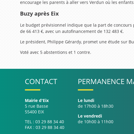
encourage les parents à aller vers Verdun où les enfants 
Buzy après Eix
Le budget prévisionnel indique que la part de concours pu
de 66 413 €, avec un autofinancement de 132 483 €.
Le président, Philippe Gérardy, promet une étude sur Buz
Voté avec 5 abstentions et 1 contre.
CONTACT
PERMANENCE MA
Mairie d'Eix
Le lundi
5 rue Basse
de 17h00 à 18h30
55400 EIX
Le vendredi
TEL : 03 29 88 34 40
de 10h00 à 11h00
FAX : 03 29 88 34 40